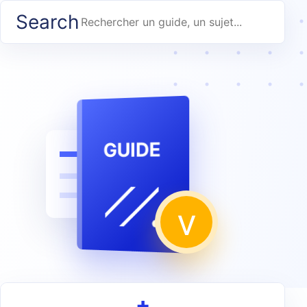
Search
Rechercher
un
guide
GUIDE
v
+