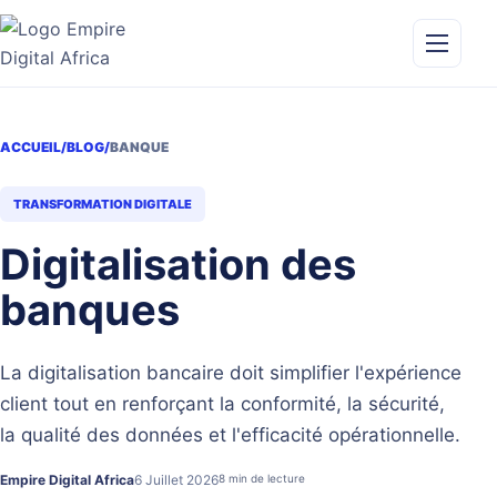
Aller
au
contenu
Ouvrir
le
menu
ACCUEIL
/
BLOG
/
BANQUE
TRANSFORMATION DIGITALE
Digitalisation des
banques
La digitalisation bancaire doit simplifier l'expérience
client tout en renforçant la conformité, la sécurité,
la qualité des données et l'efficacité opérationnelle.
Empire Digital Africa
6 Juillet 2026
8 min de lecture