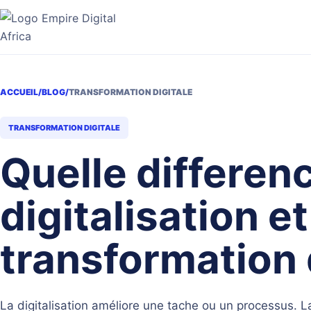
Aller
au
contenu
ACCUEIL
/
BLOG
/
TRANSFORMATION DIGITALE
TRANSFORMATION DIGITALE
Quelle differen
digitalisation et
transformation 
La digitalisation améliore une tache ou un processus. La