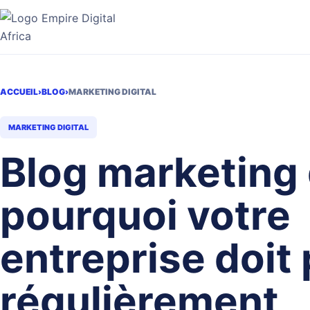
Aller
au
contenu
ACCUEIL
›
BLOG
›
MARKETING DIGITAL
MARKETING DIGITAL
Blog marketing d
pourquoi votre
entreprise doit 
régulièrement