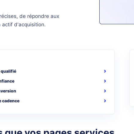
précises, de répondre aux
actif d'acquisition.
 qualifié
onfiance
nversion
e cadence
s que vos pages services